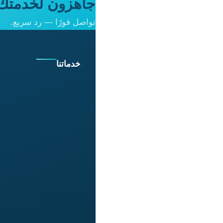
جاهزون لخدمتك 
تواصل فورًا — رد سريع.
خدماتنا