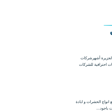
ي دبي |0565811302| شركة الجزيرة أشهرشركات
ات احترافية للشركات
نواع الحشرات و ابادة
ات باجود…