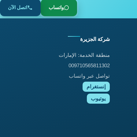
واتساب
اتصل الآن
شركة الجزيرة
منطقة الخدمة: الإمارات
009710565811302
تواصل عبر واتساب
إنستغرام
يوتيوب