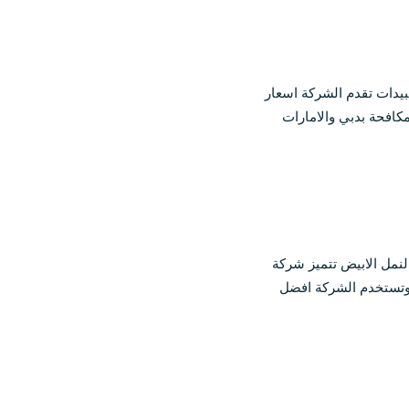
افحة الصراصير في دبي |0565811302| مبيدات تقدم الشركة اسعار
كافحة بدبي والامارات
مل في دبي |0565811302| طرد النمل الابيض تتميز شركة
 وتستخدم الشركة افضل