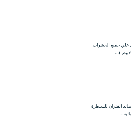
ي علي جميع الحشرات
الابيض)…
ائد الفئران للسيطرة
ائية…