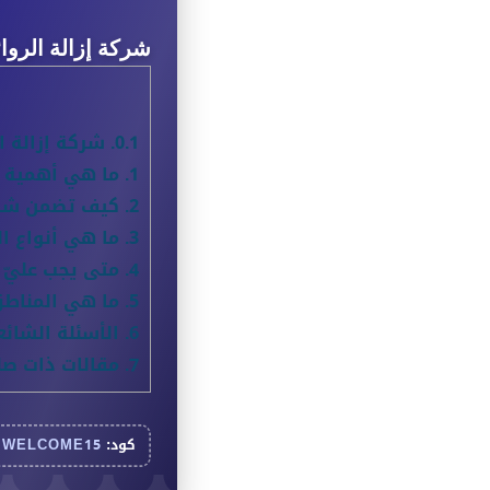
شركة إزالة الروائح 24 ساعة دبي: حلول فورية 
0.1.
شركة إزالة الروائح 24 ساعة دبي: حل
1.
ما هي أهمية خد
2.
كيف تضمن شركة 
3.
ما هي أنواع ال
4.
متى يجب عليّ الات
5.
ما هي المناطق
6.
الأسئلة الشائع
7.
مقالات ذات صل
كود:
WELCOME15