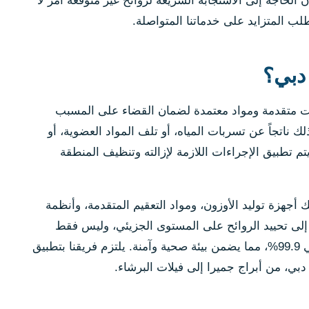
الحاجة إلى الاستجابة السريعة لروائح غير متوقعة أمر لا
لب المتزايد على خدماتنا المتواصلة.
 دبي؟
يات متقدمة ومواد معتمدة لضمان القضاء على المسبب
ك ناتجاً عن تسربات المياه، أو تلف المواد العضوية، أو
 تطبيق الإجراءات اللازمة لإزالته وتنظيف المنطقة
هزة توليد الأوزون، ومواد التعقيم المتقدمة، وأنظمة
ت إلى تحييد الروائح على المستوى الجزيئي، وليس فقط
تغطيتها بمعطرات. تبلغ نسبة فعالية بعض أجهزة الأوزون في تحييد الروائح والبكتيريا حوالي 99.9%، مما يضمن بيئة صحية وآمنة. يلتزم فريقنا بتطبيق
بي، من أبراج جميرا إلى فيلات البرشاء.