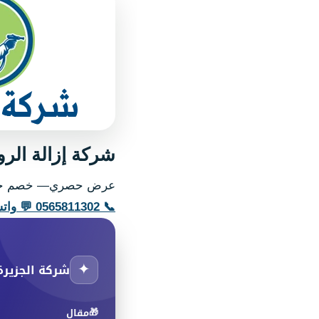
شركة إزالة الروائح 24 ساعة دبي: حلول فور
عرض حصري— خصم خ
📞
0565811302
💬
وات
✦
شركة الجزيرة
🎁
مقال