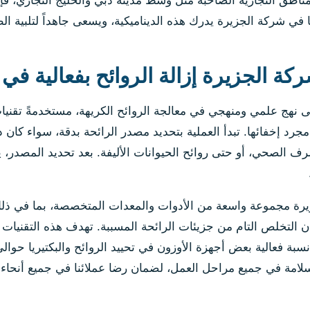
ناطق التجارية الصاخبة مثل وسط مدينة دبي والخليج التجاري، فإن 
في شركة الجزيرة يدرك هذه الديناميكية، ويسعى جاهداً لتلبية الط
 الجزيرة إزالة الروائح بفعالية في
ى نهج علمي ومنهجي في معالجة الروائح الكريهة، مستخدمةً تقن
رد إخفائها. تبدأ العملية بتحديد مصدر الرائحة بدقة، سواء كان ذل
الصحي، أو حتى روائح الحيوانات الأليفة. بعد تحديد المصدر، يتم
ة مجموعة واسعة من الأدوات والمعدات المتخصصة، بما في ذلك أج
مان التخلص التام من جزيئات الرائحة المسببة. تهدف هذه التقنيا
سلامة في جميع مراحل العمل، لضمان رضا عملائنا في جميع أنحاء د