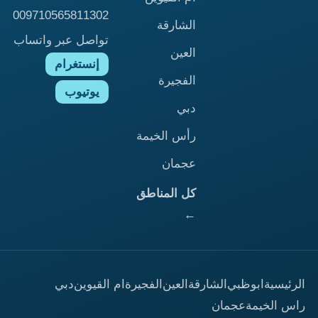
009710565811302
الشارقة
تواصل عبر واتساب
العين
إنستغرام
الفجيرة
يوتيوب
دبي
رأس الخيمة
عجمان
كل المناطق
←
الرئيسية
ابوظبي
الشارقة
العين
الفجيرة
ام القيوين
دبي
راس الخيمة
عجمان