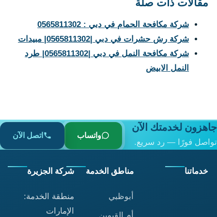
مقالات ذات صلة
شركة مكافحة الحمام في دبي : 0565811302
شركة رش حشرات في دبي |0565811302| مبيدات
شركة مكافحة النمل في دبي |0565811302| طرد
النمل الابيض
جاهزون لخدمتك الآن
واتساب
اتصل الآن
تواصل فورًا — رد سريع.
خدماتنا
مناطق الخدمة
شركة الجزيرة
أبوظبي
منطقة الخدمة:
الإمارات
أم القيوين