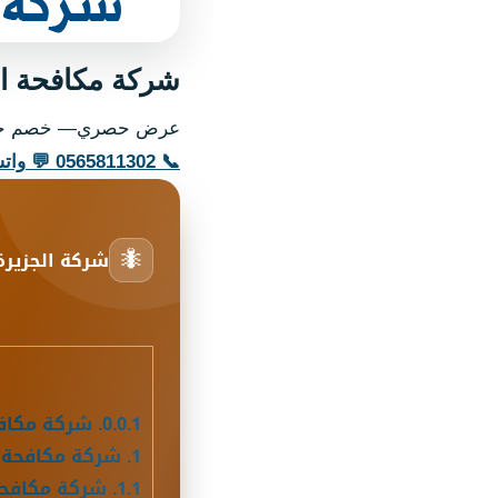
شركة مكافحة الصرا
عرض حصري— خصم خ
📞
0565811302
💬
وات
🐜
شركة الجزيرة
0.0.1.
شركة مكافح
1.
شركة مكافحة الصرا
1.1.
شركة مكافحة