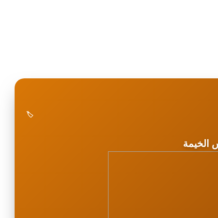
🏷️
 الخيمة