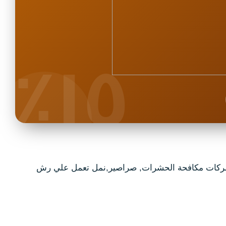
١٥٪
مه اولي شركات مكافحة الحشرات, صراصير,نمل تعمل علي رش