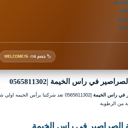
ناسبة
ئعة
ربين
دمة
🏷️ خصم ١٥٪ ·
WELCOME15
صير في راس الخيمة |0565811302
 في راس الخيمة
|0565811302 تعد شركتنا برأس الخي
ة من الرطوبة
الصراصير في راس الخيمة