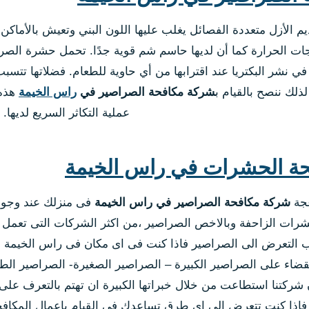
لأزل متعددة الفصائل يغلب عليها اللون البني وتعيش بالأماكن 
ت الحرارة كما أن لديها حاسم شم قوية جدًا. تحمل حشرة الصرصور 
ة في نشر البكتريا عند اقترابها من أي حاوية للطعام. فضلاتها تت
لذلك ننصح بالقيام ب
شركة مكافحة الصراصير في
راس الخيمة
هذه 
عملية التكاثر السريع لديها.
ة الحشرات في راس الخيمة
عجة
شركة مكافحة الصراصير في راس الخيمة
فى منزلك عند وجود
شرات الزاحفة وبالاخص الصراصير ،من اكثر الشركات التى تعمل ع
التعرض الى الصراصير فاذا كنت فى اى مكان فى راس الخيمة وتع
قضاء على الصراصير الكبيرة – الصراصير الصغيرة- الصراصير الطا
ن شركتنا استطاعت من خلال خبراتها الكبيرة ان تهتم بالتعرف على
 فاذا كنت تتعرض الى اى طرق تساعدك فى القيام باعمال المكافحة ف