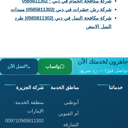
شركة مكافحة الحمام في دبي : 0565811302
شركة رش حشرات في دبي |0565811302| مبيدات
شركة مكافحة النمل في دبي |0565811302| طرد
النمل الابيض
جاهزون لخدمتك الآن
واتساب
اتصل الآن
تواصل فورًا — رد سريع.
خدماتنا
مناطق الخدمة
شركة الجزيرة
أبوظبي
منطقة الخدمة:
الإمارات
أم القيوين
009710565811302
الشارقة