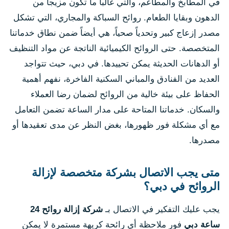
في المطابخ والمطاعم، والتي غالباً ما تكون مزيجاً من
الدهون وبقايا الطعام. روائح السباكة والمجاري، التي تشكل
مصدر إزعاج كبير وتحدياً صحياً، هي أيضاً ضمن نطاق خدماتنا
المتخصصة. حتى الروائح الكيميائية الناتجة عن مواد التنظيف
أو الدهانات الحديثة يمكن تحييدها. في دبي، حيث تتواجد
العديد من الفنادق والمباني السكنية الفاخرة، نفهم أهمية
الحفاظ على بيئة خالية من الروائح لضمان رضا العملاء
والسكان. خدماتنا المتاحة على مدار الساعة تضمن التعامل
مع أي مشكلة فور ظهورها، بغض النظر عن مدى تعقيدها أو
مصدرها.
متى يجب الاتصال بشركة متخصصة لإزالة
الروائح في دبي؟
يجب عليك التفكير في الاتصال بـ
شركة إزالة روائح 24
ساعة دبي
فور ملاحظة أي رائحة كريهة مستمرة لا يمكن