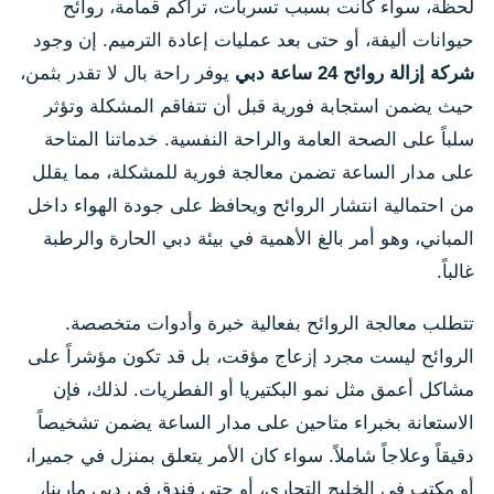
لحظة، سواء كانت بسبب تسربات، تراكم قمامة، روائح
حيوانات أليفة، أو حتى بعد عمليات إعادة الترميم. إن وجود
شركة إزالة روائح 24 ساعة دبي
يوفر راحة بال لا تقدر بثمن،
حيث يضمن استجابة فورية قبل أن تتفاقم المشكلة وتؤثر
سلباً على الصحة العامة والراحة النفسية. خدماتنا المتاحة
على مدار الساعة تضمن معالجة فورية للمشكلة، مما يقلل
من احتمالية انتشار الروائح ويحافظ على جودة الهواء داخل
المباني، وهو أمر بالغ الأهمية في بيئة دبي الحارة والرطبة
غالباً.
تتطلب معالجة الروائح بفعالية خبرة وأدوات متخصصة.
الروائح ليست مجرد إزعاج مؤقت، بل قد تكون مؤشراً على
مشاكل أعمق مثل نمو البكتيريا أو الفطريات. لذلك، فإن
الاستعانة بخبراء متاحين على مدار الساعة يضمن تشخيصاً
دقيقاً وعلاجاً شاملاً. سواء كان الأمر يتعلق بمنزل في جميرا،
أو مكتب في الخليج التجاري، أو حتى فندق في دبي مارينا،