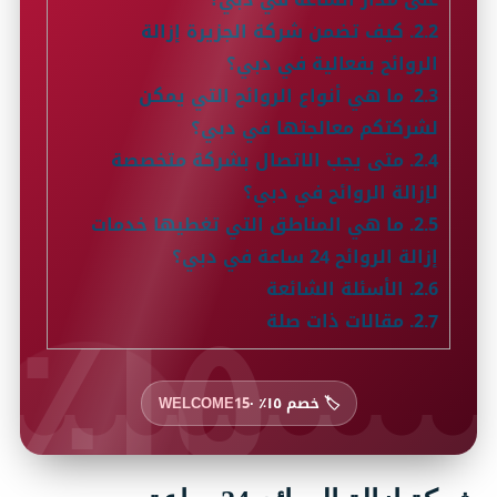
2.2.
كيف تضمن شركة الجزيرة إزالة
الروائح بفعالية في دبي؟
2.3.
ما هي أنواع الروائح التي يمكن
لشركتكم معالجتها في دبي؟
2.4.
متى يجب الاتصال بشركة متخصصة
لإزالة الروائح في دبي؟
2.5.
ما هي المناطق التي تغطيها خدمات
إزالة الروائح 24 ساعة في دبي؟
١٥٪
2.6.
الأسئلة الشائعة
2.7.
مقالات ذات صلة
🏷️ خصم ١٥٪ ·
WELCOME15