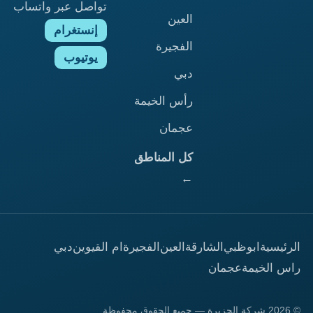
تواصل عبر واتساب
العين
إنستغرام
الفجيرة
يوتيوب
دبي
رأس الخيمة
عجمان
كل المناطق
←
الرئيسية
ابوظبي
الشارقة
العين
الفجيرة
ام القيوين
دبي
راس الخيمة
عجمان
© 2026 شركة الجزيرة — جميع الحقوق محفوظة.