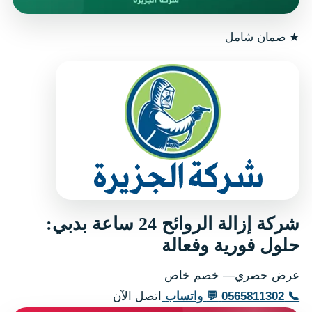
★
ضمان شامل
شركة إزالة الروائح 24 ساعة بدبي:
حلول فورية وفعالة
عرض حصري— خصم خاص
📞
0565811302
💬
واتساب
اتصل الآن