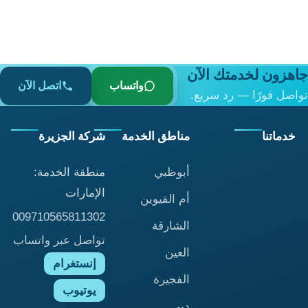
جاهزون لخدمتك الآن
واتساب
اتصل الآن
تواصل فورًا — رد سريع.
خدماتنا
مناطق الخدمة
شركة الجزيرة
أبوظبي
منطقة الخدمة:
الإمارات
أم القيوين
009710565811302
الشارقة
تواصل عبر واتساب
العين
إنستغرام
الفجيرة
يوتيوب
دبي