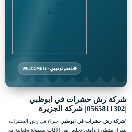
مناسبة
2.1.0.0.2.
خدمة
رائعة
2.1.0.0.3.
افضل
عمالة
2.1.0.1.
ممتازة
🎁
خصم ترحيبي · WELCOME15
شركة رش حشرات في ابوظبي
|0565811302| شركة الجزيرة
“
شركة رش حشرات في ابوظبي
خبراء في رش الحشرات
بطرق متطورة وآمنة. تخلص من الآفات بسهولة وفعالية مع