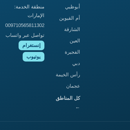
أبوظبي
منطقة الخدمة:
الإمارات
أم القيوين
009710565811302
الشارقة
تواصل عبر واتساب
العين
إنستغرام
الفجيرة
يوتيوب
دبي
رأس الخيمة
عجمان
كل المناطق
←