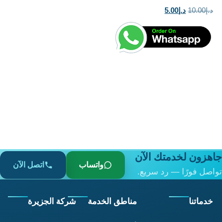
السعر
السعر
د.إ
10.00
د.إ
5.00
الأصلي
الحالي
هو:
هو:
د.إ10.00.
د.إ5.00.
جاهزون لخدمتك الآن
واتساب
اتصل الآن
تواصل فورًا — رد سريع.
خدماتنا
مناطق الخدمة
شركة الجزيرة