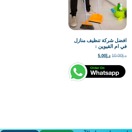
افضل شركة تنظيف منازل
في ام القيوين :
السعر
السعر
د.إ
10.00
د.إ
5.00
الأصلي
الحالي
هو:
هو:
د.إ10.00.
د.إ5.00.