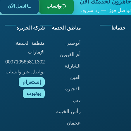
جاهزون لخدمتك الآن
واتساب
اتصل الآن
تواصل فورًا — رد سريع.
خدماتنا
مناطق الخدمة
شركة الجزيرة
أبوظبي
منطقة الخدمة:
الإمارات
أم القيوين
009710565811302
الشارقة
تواصل عبر واتساب
العين
إنستغرام
الفجيرة
يوتيوب
دبي
رأس الخيمة
عجمان