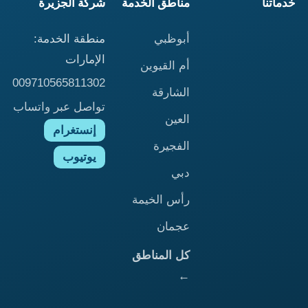
خدماتنا
مناطق الخدمة
شركة الجزيرة
أبوظبي
منطقة الخدمة:
الإمارات
أم القيوين
009710565811302
الشارقة
تواصل عبر واتساب
العين
إنستغرام
الفجيرة
يوتيوب
دبي
رأس الخيمة
عجمان
كل المناطق
←