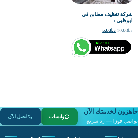
شركة تنظيف مطابخ في
ابوظبي :
السعر
السعر
د.إ
10.00
د.إ
5.00
الأصلي
الحالي
هو:
هو:
د.إ10.00.
د.إ5.00.
جاهزون لخدمتك الآن
واتساب
اتصل الآن
تواصل فورًا — رد سريع.