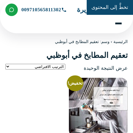
تخطَّ إلى المحتوى
شركة الجزيرة
009710565811302
الرئيسية
›
وسم: تعقيم المطابخ في أبوظبي
تعقيم المطابخ في أبوظبي
عرض النتيجة الوحيدة
تخفيض!