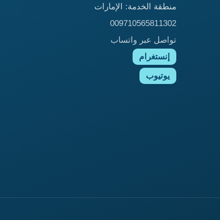
منطقة الخدمة: الإمارات
009710565811302
تواصل عبر واتساب
إنستغرام
يوتيوب