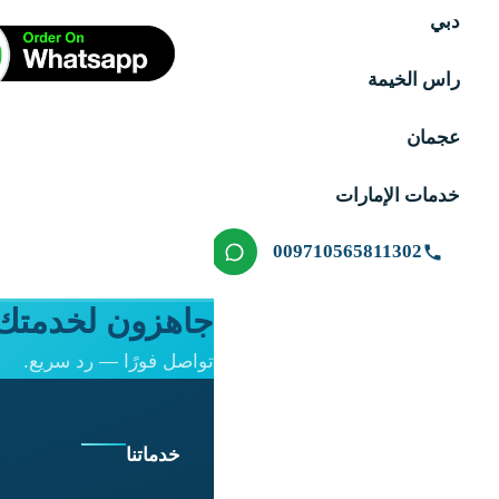
الأصلي
الحالي
دبي
هو:
هو:
د.إ10.00.
د.إ5.00.
راس الخيمة
عجمان
خدمات الإمارات
009710565811302
جاهزون لخدمتك 
تواصل فورًا — رد سريع.
خدماتنا