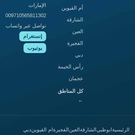
الإمارات
أم القيوين
009710565811302
الشارقة
تواصل عبر واتساب
العين
إنستغرام
الفجيرة
يوتيوب
دبي
رأس الخيمة
عجمان
كل المناطق
←
الرئيسية
ابوظبي
الشارقة
العين
الفجيرة
ام القيوين
دبي