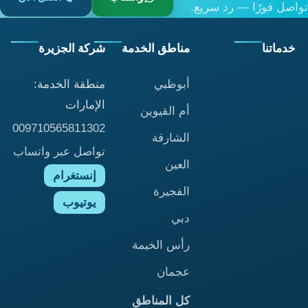
تواصل فورًا — رد سريع.
خدماتنا
مناطق الخدمة
شركة الجزيرة
أبوظبي
منطقة الخدمة:
الإمارات
أم القيوين
009710565811302
الشارقة
تواصل عبر واتساب
العين
إنستغرام
الفجيرة
يوتيوب
دبي
رأس الخيمة
عجمان
كل المناطق