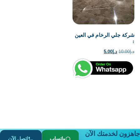
شركة جلي الرخام في العين
:
السعر
السعر
د.إ
10.00
د.إ
5.00
الأصلي
الحالي
هو:
هو:
د.إ10.00.
د.إ5.00.
جاهزون لخدمتك الآن
واتساب
اتصل الآن