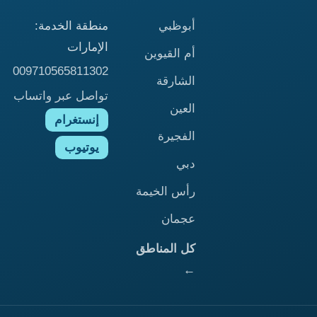
أبوظبي
منطقة الخدمة:
الإمارات
أم القيوين
009710565811302
الشارقة
تواصل عبر واتساب
العين
إنستغرام
الفجيرة
يوتيوب
دبي
رأس الخيمة
عجمان
كل المناطق
←