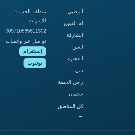
أبوظبي
منطقة الخدمة:
الإمارات
أم القيوين
009710565811302
الشارقة
تواصل عبر واتساب
العين
إنستغرام
الفجيرة
يوتيوب
دبي
رأس الخيمة
عجمان
كل المناطق
←