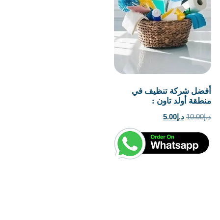
أفضل شركة تنظيف في
منطقة أولد تاون :
السعر
السعر
د.إ
10.00
د.إ
5.00
الأصلي
الحالي
هو:
هو:
د.إ10.00.
د.إ5.00.