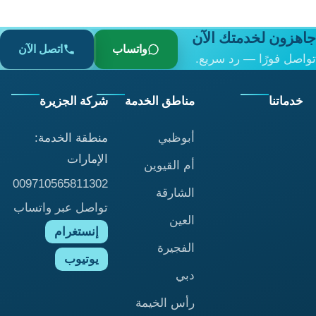
جاهزون لخدمتك الآن
واتساب
اتصل الآن
تواصل فورًا — رد سريع.
خدماتنا
مناطق الخدمة
شركة الجزيرة
أبوظبي
منطقة الخدمة:
الإمارات
أم القيوين
009710565811302
الشارقة
تواصل عبر واتساب
العين
إنستغرام
الفجيرة
يوتيوب
دبي
رأس الخيمة