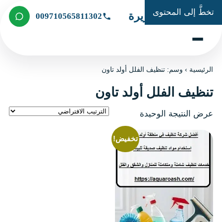
تخطَّ إلى المحتوى
شركة الجزيرة
009710565811302
الرئيسية
›
وسم: تنظيف الفلل أولد تاون
تنظيف الفلل أولد تاون
عرض النتيجة الوحيدة
تخفيض!