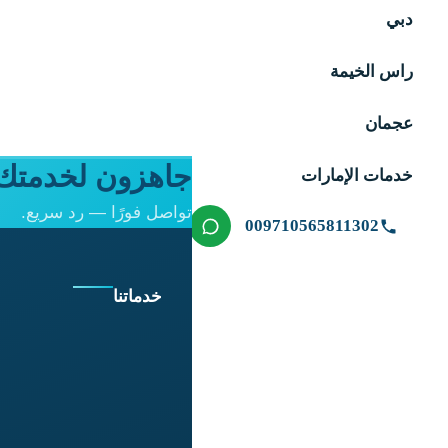
دبي
راس الخيمة
عجمان
جاهزون لخدمتك 
خدمات الإمارات
تواصل فورًا — رد سريع.
009710565811302
خدماتنا