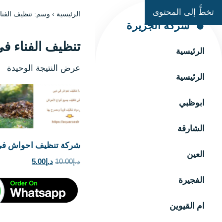
تخطَّ إلى المحتوى
الرئيسية
›
وسم: تنظيف الفنا
شركة الجزيرة
تنظيف الفناء ف
الرئيسية
عرض النتيجة الوحيدة
الرئيسية
ابوظبي
الشارقة
شركة تنظيف احواش في 
العين
السعر
السعر
د.إ
10.00
د.إ
5.00
الأصلي
الحالي
الفجيرة
هو:
هو:
د.إ10.00.
د.إ5.00.
ام القيوين