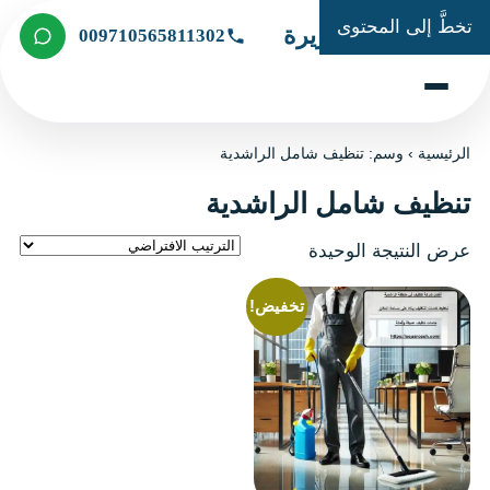
تخطَّ إلى المحتوى
شركة الجزيرة
009710565811302
الرئيسية
›
وسم: تنظيف شامل الراشدية
تنظيف شامل الراشدية
عرض النتيجة الوحيدة
تخفيض!