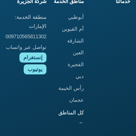
خدماتنا
مناطق الخدمة
شركة الجزيرة
أبوظبي
منطقة الخدمة:
الإمارات
أم القيوين
009710565811302
الشارقة
تواصل عبر واتساب
العين
إنستغرام
الفجيرة
يوتيوب
دبي
رأس الخيمة
عجمان
كل المناطق
←