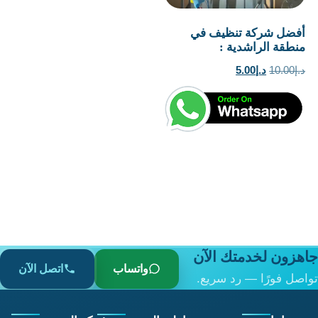
أفضل شركة تنظيف في
منطقة الراشدية :
السعر
السعر
د.إ
10.00
د.إ
5.00
الأصلي
الحالي
هو:
هو:
د.إ10.00.
د.إ5.00.
جاهزون لخدمتك الآن
واتساب
اتصل الآن
تواصل فورًا — رد سريع.