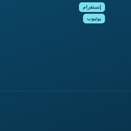
إنستغرام
يوتيوب