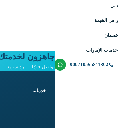
دبي
راس الخيمة
عجمان
خدمات الإمارات
جاهزون لخدمتك 
009710565811302
تواصل فورًا — رد سريع.
خدماتنا