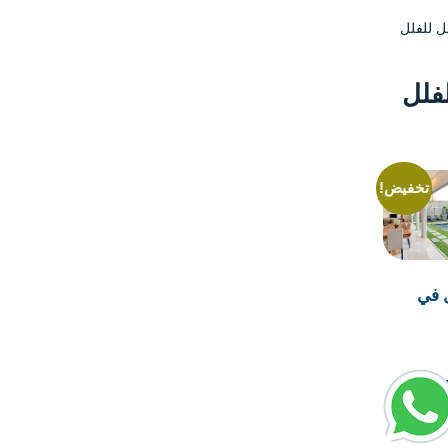
 للفلل
فلل
تخفيض!
 في