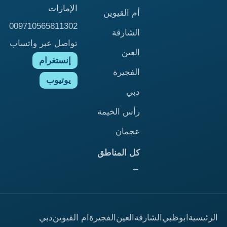
الإمارات
أم القيوين
009710565811302
الشارقة
تواصل عبر واتساب
العين
إنستغرام
الفجيرة
يوتيوب
دبي
رأس الخيمة
عجمان
كل المناطق
←
الرئيسية
ابوظبي
الشارقة
العين
الفجيرة
ام القيوين
دبي