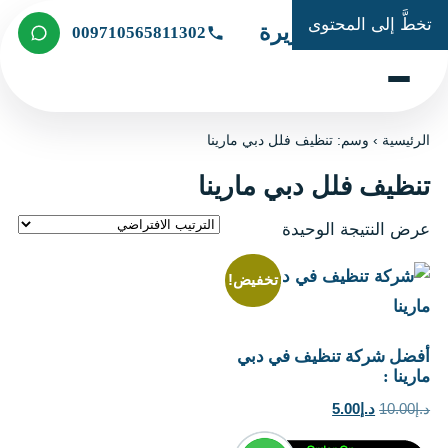
تخطَّ إلى المحتوى
شركة الجزيرة
009710565811302
الرئيسية
›
وسم: تنظيف فلل دبي مارينا
تنظيف فلل دبي مارينا
عرض النتيجة الوحيدة
تخفيض!
أفضل شركة تنظيف في دبي
مارينا :
السعر
السعر
د.إ
10.00
د.إ
5.00
الأصلي
الحالي