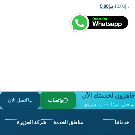
السعر
السعر
د.إ
10.00
د.إ
5.00
الأصلي
الحالي
هو:
هو:
د.إ10.00.
د.إ5.00.
جاهزون لخدمتك الآن
واتساب
اتصل الآن
تواصل فورًا — رد سريع.
خدماتنا
مناطق الخدمة
شركة الجزيرة