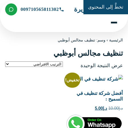
تخطَّ إلى المحتوى
شركة الجزيرة
009710565811302
الرئيسية
›
وسم: تنظيف مجالس أبوظبي
تنظيف مجالس أبوظبي
عرض النتيجة الوحيدة
تخفيض!
أفضل شركة تنظيف في
السميح :
السعر
السعر
د.إ
10.00
د.إ
5.00
الأصلي
الحالي
هو:
هو: