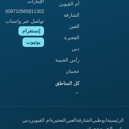
الإمارات
أم القيوين
009710565811302
الشارقة
تواصل عبر واتساب
العين
إنستغرام
الفجيرة
يوتيوب
دبي
رأس الخيمة
عجمان
كل المناطق
←
الرئيسية
ابوظبي
الشارقة
العين
الفجيرة
ام القيوين
دبي
راس الخيمة
عجمان