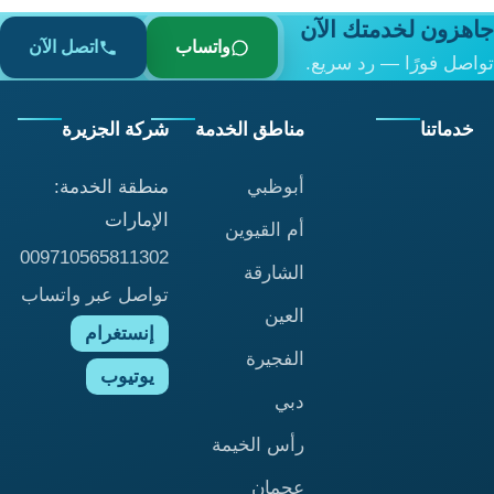
جاهزون لخدمتك الآن
واتساب
اتصل الآن
تواصل فورًا — رد سريع.
خدماتنا
مناطق الخدمة
شركة الجزيرة
أبوظبي
منطقة الخدمة:
الإمارات
أم القيوين
009710565811302
الشارقة
تواصل عبر واتساب
العين
إنستغرام
الفجيرة
يوتيوب
دبي
رأس الخيمة
عجمان