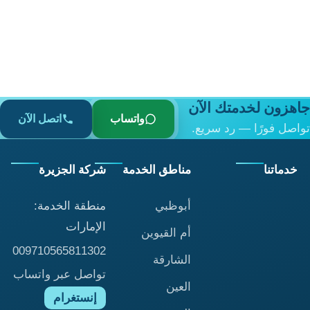
جاهزون لخدمتك الآن
واتساب
اتصل الآن
تواصل فورًا — رد سريع.
خدماتنا
مناطق الخدمة
شركة الجزيرة
أبوظبي
منطقة الخدمة:
الإمارات
أم القيوين
009710565811302
الشارقة
تواصل عبر واتساب
العين
إنستغرام