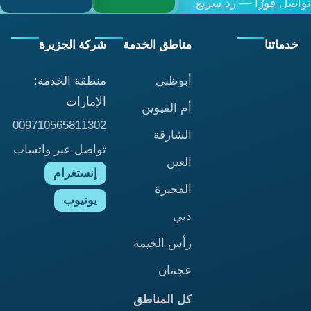
تواصل فورًا — رد سريع.
خدماتنا
مناطق الخدمة
شركة الجزيرة
أبوظبي
منطقة الخدمة:
الإمارات
أم القيوين
009710565811302
الشارقة
تواصل عبر واتساب
العين
إنستغرام
الفجيرة
يوتيوب
دبي
رأس الخيمة
عجمان
كل المناطق