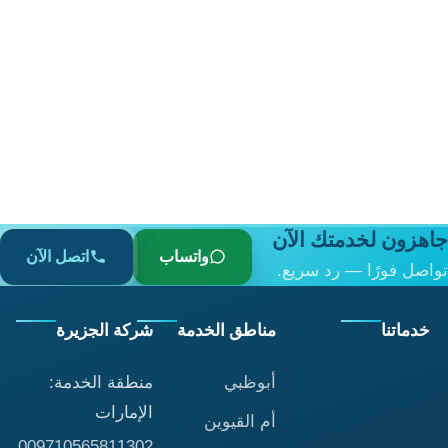
جاهزون لخدمتك الآن
واتساب
اتصل الآن
تواصل فورًا — رد سريع.
خدماتنا
مناطق الخدمة
شركة الجزيرة
أبوظبي
منطقة الخدمة:
الإمارات
أم القيوين
009710565811302