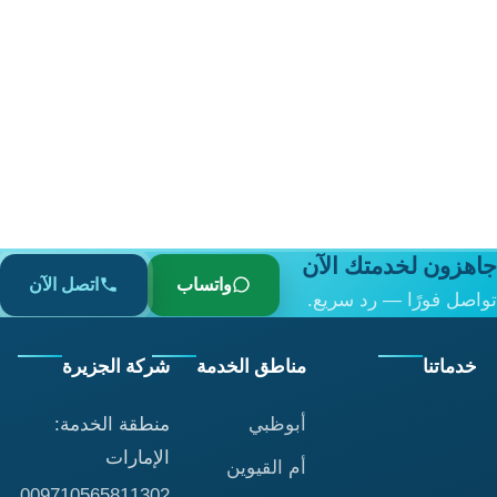
اهزون لخدمتك الآن
واتساب
اتصل الآن
اصل فورًا — رد سريع.
خدماتنا
مناطق الخدمة
شركة الجزيرة
أبوظبي
منطقة الخدمة:
الإمارات
أم القيوين
009710565811302