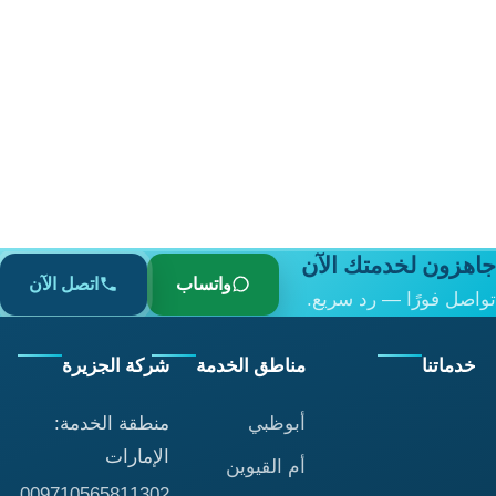
هزون لخدمتك الآن
واتساب
اتصل الآن
صل فورًا — رد سريع.
دماتنا
مناطق الخدمة
شركة الجزيرة
أبوظبي
منطقة الخدمة:
الإمارات
أم القيوين
009710565811302