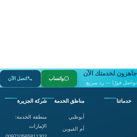
هزون لخدمتك الآن
واتساب
اتصل الآن
اصل فورًا — رد سريع.
خدماتنا
مناطق الخدمة
شركة الجزيرة
أبوظبي
منطقة الخدمة:
الإمارات
أم القيوين
009710565811302