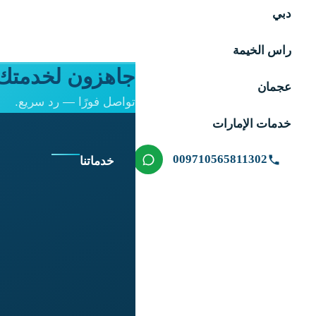
دبي
راس الخيمة
جاهزون لخدمتك 
عجمان
تواصل فورًا — رد سريع.
خدمات الإمارات
009710565811302
خدماتنا