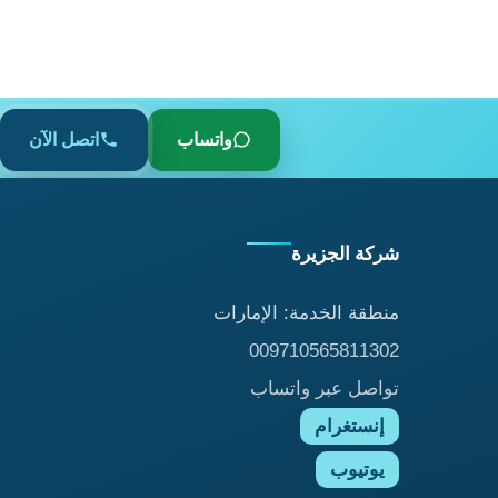
واتساب
اتصل الآن
شركة الجزيرة
منطقة الخدمة: الإمارات
009710565811302
تواصل عبر واتساب
إنستغرام
يوتيوب