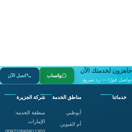
جاهزون لخدمتك الآن
واتساب
اتصل الآن
تواصل فورًا — رد سريع.
خدماتنا
مناطق الخدمة
شركة الجزيرة
أبوظبي
منطقة الخدمة:
الإمارات
أم القيوين
009710565811302