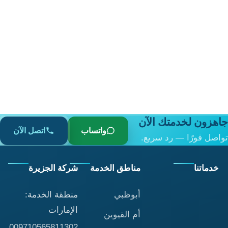
جاهزون لخدمتك الآن
واتساب
اتصل الآن
تواصل فورًا — رد سريع.
خدماتنا
مناطق الخدمة
شركة الجزيرة
أبوظبي
منطقة الخدمة:
الإمارات
أم القيوين
009710565811302