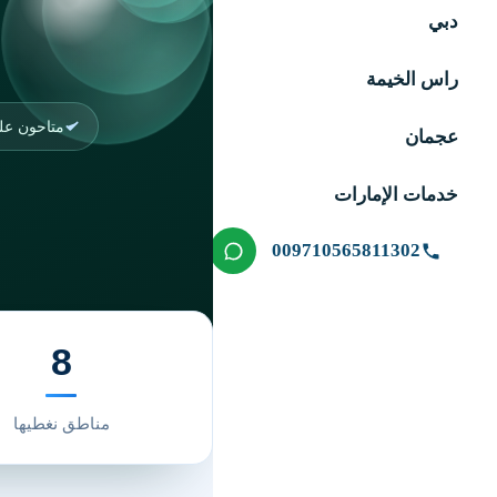
دبي
راس الخيمة
متاحون على
عجمان
خدمات الإمارات
009710565811302
8
مناطق نغطيها