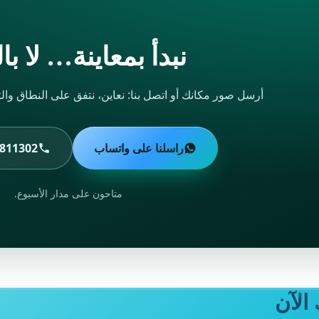
نبدأ بمعاينة… لا با
أرسل صور مكانك أو اتصل بنا: نعاين، نتفق على النطاق والتك
راسلنا على واتساب
811302
متاحون على مدار الأسبوع.
الآن