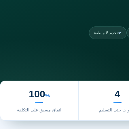
نخدم 8 منطقة
100
4
%
ت حتى التسليم
اتفاق مسبق على التكلفة