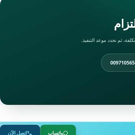
لتزام
لفة، ثم نحدد موعد التنفيذ.
009710565
واتساب
اتصل الآن