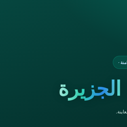
نة ·
الجزيرة
اينة.