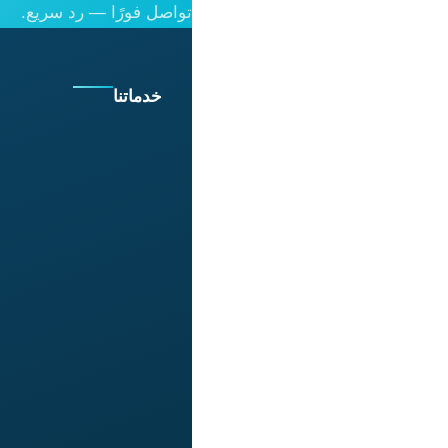
تواصل فورًا — رد سريع.
خدماتنا