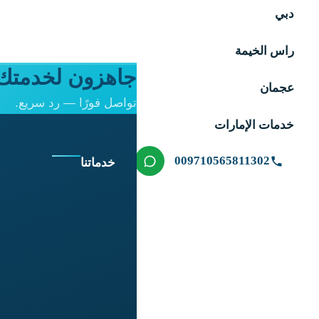
دبي
راس الخيمة
جاهزون لخدمتك 
عجمان
تواصل فورًا — رد سريع.
خدمات الإمارات
009710565811302
خدماتنا