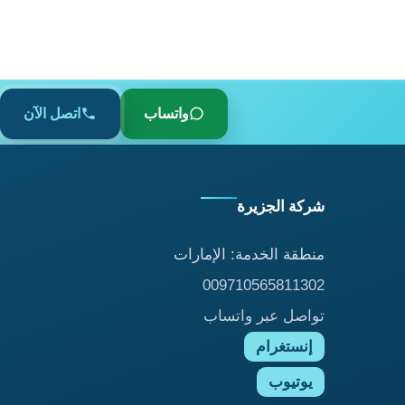
واتساب
اتصل الآن
شركة الجزيرة
منطقة الخدمة: الإمارات
009710565811302
تواصل عبر واتساب
إنستغرام
يوتيوب