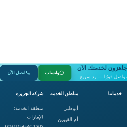
جاهزون لخدمتك الآن
واتساب
اتصل الآن
تواصل فورًا — رد سريع.
خدماتنا
مناطق الخدمة
شركة الجزيرة
أبوظبي
منطقة الخدمة:
الإمارات
أم القيوين
009710565811302