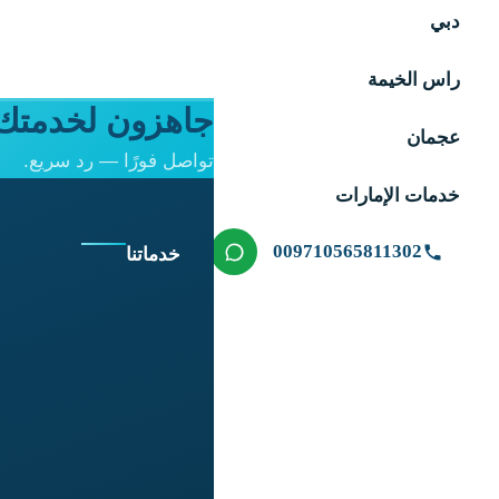
دبي
راس الخيمة
جاهزون لخدمتك 
عجمان
تواصل فورًا — رد سريع.
خدمات الإمارات
009710565811302
خدماتنا