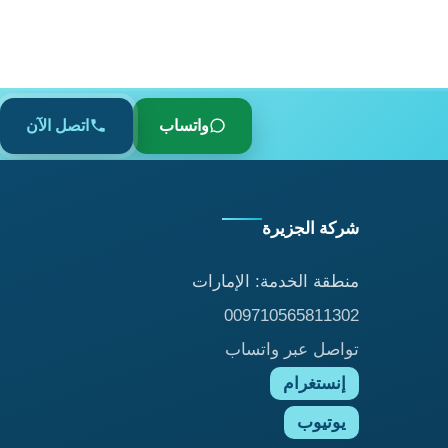
واتساب
اتصل الآن
شركة الجزيرة
منطقة الخدمة: الإمارات
009710565811302
تواصل عبر واتساب
إنستغرام
يوتيوب